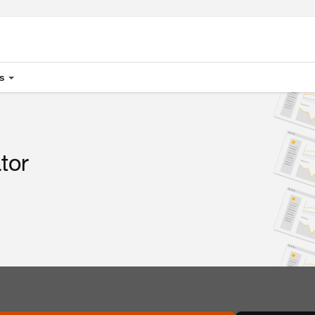
s
tor