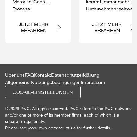
Meter-to-Cash
kommt immer mehr in
Prozess
Unternehmen weltweit
an. Es wird deutlich,
dass diese Innovation
JETZT MEHR 
JETZT MEHR 
ERFAHREN
ERFAHREN
nicht unterschätzt
werden sollte
Über uns
FAQ
Kontakt
Datenschutzerklärung
Allgemeine Nutzungsbedingungen
Impressum
COOKIE-EINSTELLUNGEN
© 2026 PwC. All rights reserved. PwC refers to the PwC network
and/or one or more of its member firms, each of which is a
separate legal entity.
Please see
www.pwc.com/structure
for further details.