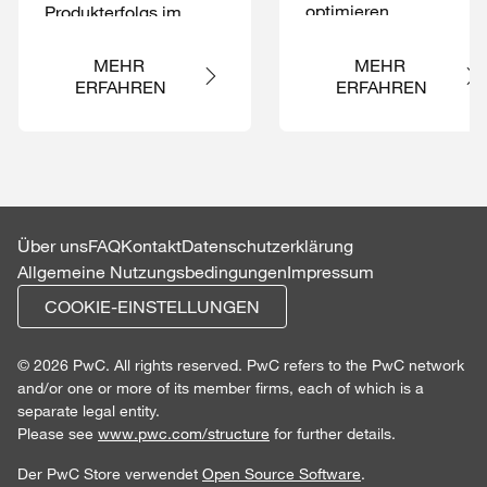
optimieren
Produkterfolgs
im
Maschinen- und
Anlagenbau
MEHR 
MEHR 
ERFAHREN
ERFAHREN
Über uns
FAQ
Kontakt
Datenschutzerklärung
Allgemeine Nutzungsbedingungen
Impressum
COOKIE-EINSTELLUNGEN
© 2026 PwC. All rights reserved. PwC refers to the PwC network
and/or one or more of its member firms, each of which is a
separate legal entity.
Please see
www.pwc.com/structure
for further details.
Der PwC Store verwendet
Open Source Software
.