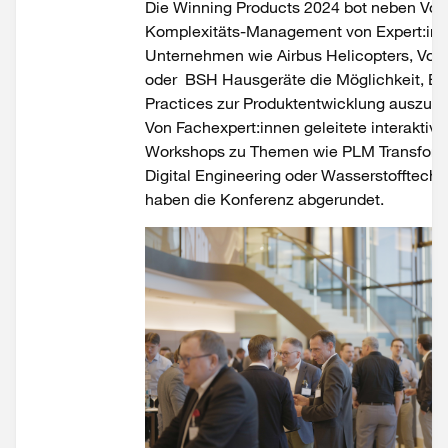
Die W
inning Products
2024 bot neben Vort
Komplexitäts-Management von Expert:in
Unternehmen wie Airbus Helicopters, Voit
oder BSH Hausgeräte die Möglichkeit, Be
Practices zur Produktentwicklung auszut
Von Fachexpert
:innen geleitete i
nteraktive
Workshops zu Themen wie
PLM Transform
Dig
ital Engineering oder
Wasserstofftechn
haben die
Konferenz
abgerundet.