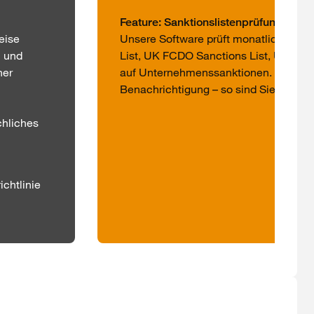
Feature: Sanktionslistenprüfung
eise
Unsere Software prüft monatlich wicht
h und
List, UK FCDO Sanctions List, US Offi
ner
auf Unternehmenssanktionen. Werden Ein
Benachrichtigung – so sind Sie jederze
chliches
ichtlinie