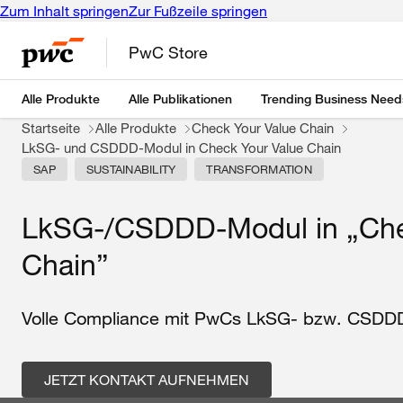
Zum Inhalt springen
Zur Fußzeile springen
PwC Store
Alle Produkte
Alle Publikationen
Trending Business Need
Startseite
Alle Produkte
Check Your Value Chain
LkSG- und CSDDD-Modul in Check Your Value Chain
SAP
SUSTAINABILITY
TRANSFORMATION
LkSG-/CSDDD-Modul in „Che
Chain”
Volle Compliance mit PwCs
LkSG
- bzw. CSDD
JETZT KONTAKT AUFNEHMEN