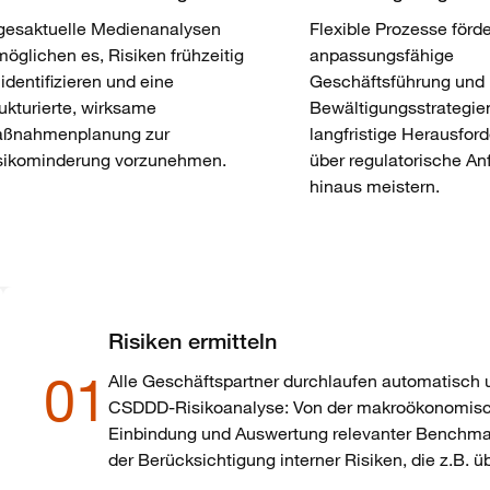
gesaktuelle Medienanalysen
Flexible Prozesse förd
möglichen es, Risiken frühzeitig
anpassungsfähige
 identifizieren und eine
Geschäftsführung und
rukturierte, wirksame
Bewältigungsstrategien
ßnahmenplanung zur
langfristige Herausfor
sikominderung vorzunehmen.
über regulatorische A
hinaus meistern.
Risiken ermitteln
01
Alle Geschäftspartner durchlaufen automatisch u
CSDDD-Risikoanalyse: Von der makroökonomisch
Einbindung und Auswertung relevanter Benchmark
der Berücksichtigung interner Risiken, die z.B