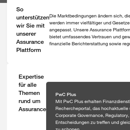
So
Die Marktbedingungen ändern sich, d
unterstützen
werden immer vielfältiger und Gesetze
wir Sie mit
angepasst. Unsere Assurance Plattfor
unserer
bietet umfassendes Vertrauen und gewäh
Assurance
finanzielle Berichterstattung sowie re
Plattform
Expertise
für alle
Themen
PwC Plus
rund um
Mit PwC Plus erhalten Finanzdiens
Rechercheportal, das hochaktuelle
Assurance
Corporate Governance, Regulatory, 
Entscheidungen zu treffen und glei
zu schonen.