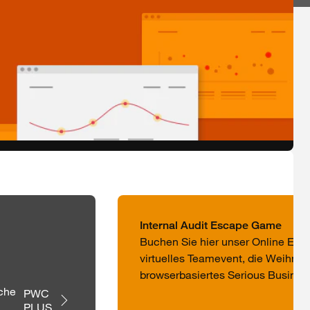
Internal Audit Escape Game
Buchen Sie hier unser Online Esca
virtuelles Teamevent, die Weihnac
browserbasiertes Serious Busine
uche
PWC 
PLUS