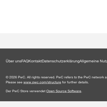
Über uns
FAQ
Kontakt
Datenschutzerklärung
Allgemeine Nu
© 2026 PwC. All rights reserved. PwC refers to the PwC network and
Please see
www.pwc.com/structure
for further details.
Der PwC Store verwendet
Open Source Software
.