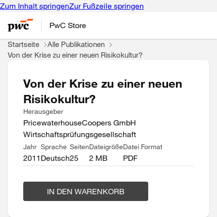
Zum Inhalt springen
Zur Fußzeile springen
PwC Store
Startseite
Alle Publikationen
Von der Krise zu einer neuen Risikokultur?
Von der Krise zu einer neuen
Risikokultur?
Herausgeber
PricewaterhouseCoopers GmbH
Wirtschaftsprüfungsgesellschaft
Jahr
Sprache
Seiten
Dateigröße
Datei Format
2011
Deutsch
25
2 MB
PDF
IN DEN WARENKORB