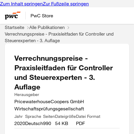
Zum Inhalt springen
Zur Fußzeile springen
PwC Store
Startseite
Alle Publikationen
Verrechnungspreise - Praxisleitfaden für Controller und
Steuerexperten - 3. Auflage
Verrechnungspreise -
Praxisleitfaden für Controller
und Steuerexperten - 3.
Auflage
Herausgeber
PricewaterhouseCoopers GmbH
Wirtschaftsprüfungsgesellschaft
Jahr
Sprache
Seiten
Dateigröße
Datei Format
2020
Deutsch
990
54 KB
PDF