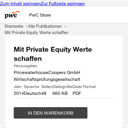
Zum Inhalt springen
Zur Fußzeile springen
PwC Store
Startseite
Alle Publikationen
Mit Private Equity Werte schaffen
Mit Private Equity Werte
schaffen
Herausgeber
PricewaterhouseCoopers GmbH
Wirtschaftsprüfungsgesellschaft
Jahr
Sprache
Seiten
Dateigröße
Datei Format
2014
Deutsch
48
665 KB
PDF
IN DEN WARENKORB