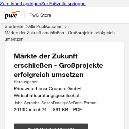
Zum Inhalt springen
Zur Fußzeile springen
PwC Store
Startseite
Alle Publikationen
Märkte der Zukunft erschließen - Großprojekte erfolgreich
umsetzen
Märkte der Zukunft
erschließen - Großprojekte
erfolgreich umsetzen
Herausgeber
PricewaterhouseCoopers GmbH
Wirtschaftsprüfungsgesellschaft
Jahr
Sprache
Seiten
Dateigröße
Datei Format
2013
Deutsch
24
861 KB
PDF