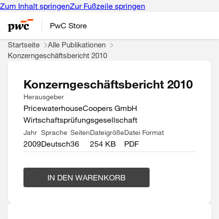
Zum Inhalt springen
Zur Fußzeile springen
PwC Store
Startseite
Alle Publikationen
Konzerngeschäftsbericht 2010
Konzerngeschäftsbericht 2010
Herausgeber
PricewaterhouseCoopers GmbH
Wirtschaftsprüfungsgesellschaft
Jahr
Sprache
Seiten
Dateigröße
Datei Format
2009
Deutsch
36
254 KB
PDF
IN DEN WARENKORB