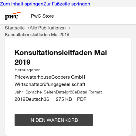
Zum Inhalt springen
Zur Fußzeile springen
PwC Store
Startseite
Alle Publikationen
Konsultationsleitfaden Mai 2019
Konsultationsleitfaden Mai
2019
Herausgeber
PricewaterhouseCoopers GmbH
Wirtschaftsprüfungsgesellschaft
Jahr
Sprache
Seiten
Dateigröße
Datei Format
2019
Deutsch
36
275 KB
PDF
IN DEN WARENKORB