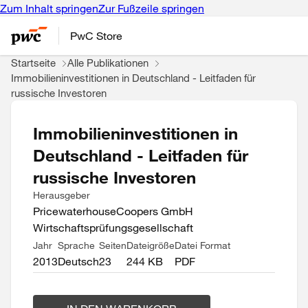
Zum Inhalt springen
Zur Fußzeile springen
PwC Store
Startseite
Alle Publikationen
Immobilieninvestitionen in Deutschland - Leitfaden für
russische Investoren
Immobilieninvestitionen in
Deutschland - Leitfaden für
russische Investoren
Herausgeber
PricewaterhouseCoopers GmbH
Wirtschaftsprüfungsgesellschaft
Jahr
Sprache
Seiten
Dateigröße
Datei Format
2013
Deutsch
23
244 KB
PDF