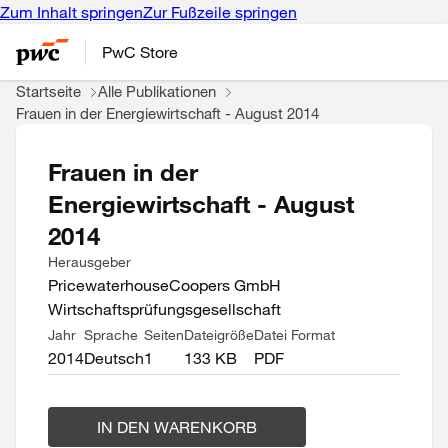
Zum Inhalt springen
Zur Fußzeile springen
PwC Store
Startseite
Alle Publikationen
Frauen in der Energiewirtschaft - August 2014
Frauen in der
Energiewirtschaft - August
2014
Herausgeber
PricewaterhouseCoopers GmbH
Wirtschaftsprüfungsgesellschaft
Jahr
Sprache
Seiten
Dateigröße
Datei Format
2014
Deutsch
1
133 KB
PDF
IN DEN WARENKORB