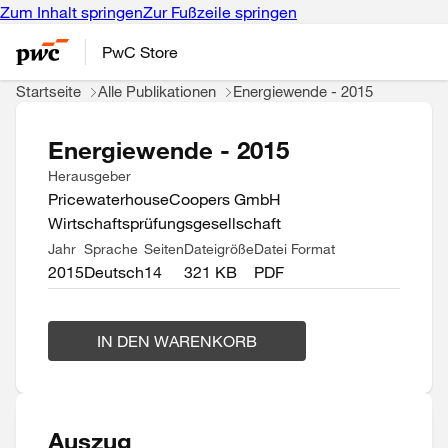
Zum Inhalt springen
Zur Fußzeile springen
PwC Store
Startseite
Alle Publikationen
Energiewende - 2015
Energiewende - 2015
Herausgeber
PricewaterhouseCoopers GmbH
Wirtschaftsprüfungsgesellschaft
Jahr
Sprache
Seiten
Dateigröße
Datei Format
2015
Deutsch
14
321 KB
PDF
IN DEN WARENKORB
Auszug