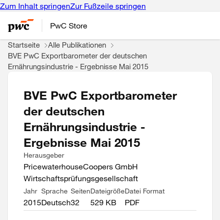
Zum Inhalt springen
Zur Fußzeile springen
PwC Store
Startseite
Alle Publikationen
BVE PwC Exportbarometer der deutschen
Ernährungsindustrie - Ergebnisse Mai 2015
BVE PwC Exportbarometer
der deutschen
Ernährungsindustrie -
Ergebnisse Mai 2015
Herausgeber
PricewaterhouseCoopers GmbH
Wirtschaftsprüfungsgesellschaft
Jahr
Sprache
Seiten
Dateigröße
Datei Format
2015
Deutsch
32
529 KB
PDF