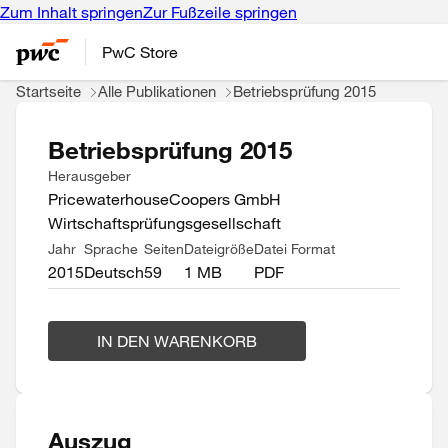
Zum Inhalt springen
Zur Fußzeile springen
PwC Store
Startseite
Alle Publikationen
Betriebsprüfung 2015
Betriebsprüfung 2015
Herausgeber
PricewaterhouseCoopers GmbH
Wirtschaftsprüfungsgesellschaft
Jahr
Sprache
Seiten
Dateigröße
Datei Format
2015
Deutsch
59
1 MB
PDF
IN DEN WARENKORB
Auszug